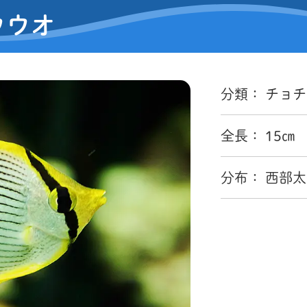
ウウオ
分類： チョ
全長： 15㎝
分布： 西部太