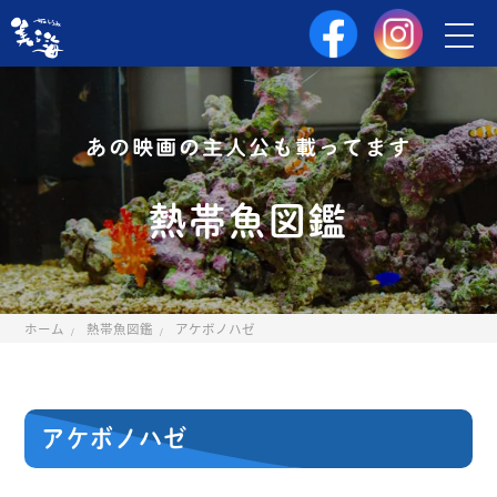
あの映画の主人公も載ってます
熱帯魚図鑑
ホーム
熱帯魚図鑑
アケボノハゼ
アケボノハゼ