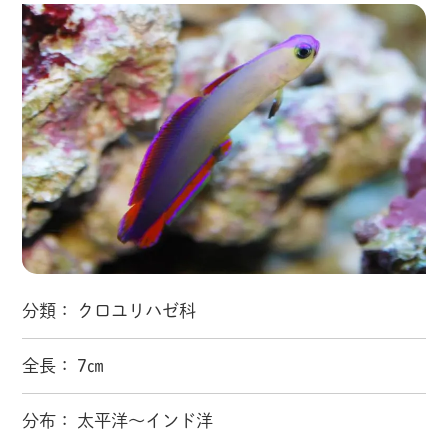
分類： クロユリハゼ科
全長： 7㎝
分布： 太平洋～インド洋