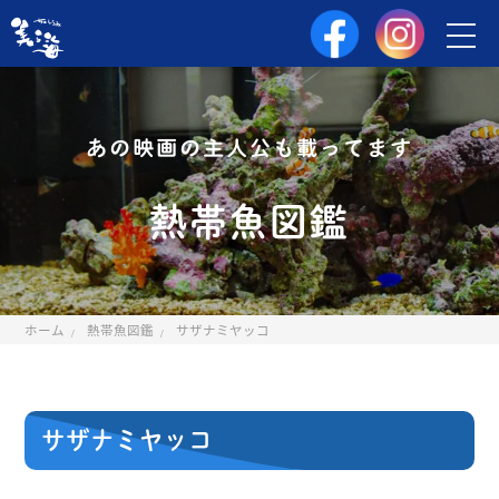
あの映画の主人公も載ってます
熱帯魚図鑑
ホーム
熱帯魚図鑑
サザナミヤッコ
サザナミヤッコ