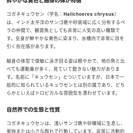
鮮やかな黄色と細身の体が特徴
コガネキュウセン（学名：
）
Halichoeres chrysus
は、インド太平洋のサンゴ礁や砂底域に広く分布するベ
ラの仲間で、観賞魚としても非常に人気の高い種類で
す。全身が鮮やかな黄色に染まり、水槽内で非常に目を
引く存在感があります。
細身の体型で俊敏に泳ぎ回る姿は軽やかで、他の魚と比
べても運動量が多く、見ていて飽きない魅力がありま
す。名前に「キュウセン」とついていますが、日本で一
般的に知られているキュウセンとは別の属であり、どち
らかといえばトロピカルな雰囲気を漂わせています。
自然界での生態と性質
コガネキュウセンは、浅いサンゴ礁や砂礫域に生息し、
単独または小さな群れで行動しています。非常に活動的