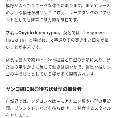
模様が入ったユニークな体色にあります。まるでレース
のような模様が枝サンゴに映え、リーフタンクのアクセ
ントとしても非常に魅力的な存在です。
学名は
。英名では「Longnose
Oxycirrhites typus
Hawkfish」と呼ばれ、文字通りその突き出た口先が長
いことが由来です。
体長は最大で約10〜12cm程度と中型の部類に入り、見
た目の華やかさに反して動きは穏やかで、物陰や枝サン
ゴの中でじっとしている姿が多く観察されます。
サンゴ礁に潜む待ち伏せ型の捕食者
自然界では、クダゴンベは主にアカエソ類や小型の甲殻
類、プランクトンなどを待ち伏せして捕食するスタイル
をとります。