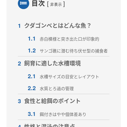
目次
[
]
非表示
1
クダゴンベとはどんな魚？
1.1
赤白模様と突き出た口が印象的
1.2
サンゴ礁に潜む待ち伏せ型の捕食者
2
飼育に適した水槽環境
2.1
水槽サイズの目安とレイアウト
2.2
水質とろ過の管理
3
食性と給餌のポイント
3.1
餌付きはやや個体差あり
4
性格と混泳の注意点