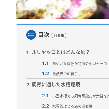
目次
[
]
非表示
1
ルリヤッコとはどんな魚？
1.1
鮮やかな体色が特徴の小型ヤッコ
1.2
自然界での暮らし
2
飼育に適した水槽環境
2.1
小型水槽でも飼育可能だが余裕を
2.2
水質管理とろ過の重要性