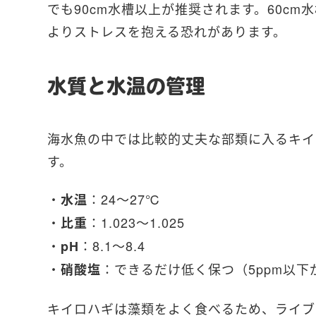
でも90cm水槽以上が推奨されます。60c
よりストレスを抱える恐れがあります。
水質と水温の管理
海水魚の中では比較的丈夫な部類に入るキイ
す。
・
：24～27℃
水温
・
：1.023～1.025
比重
・
：8.1～8.4
pH
・
：できるだけ低く保つ（5ppm以下
硝酸塩
キイロハギは藻類をよく食べるため、ライブ